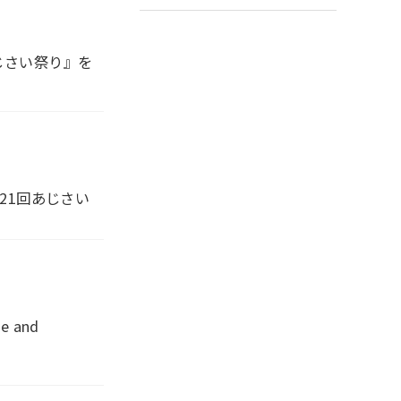
じさい祭り』を
第21回あじさい
 and