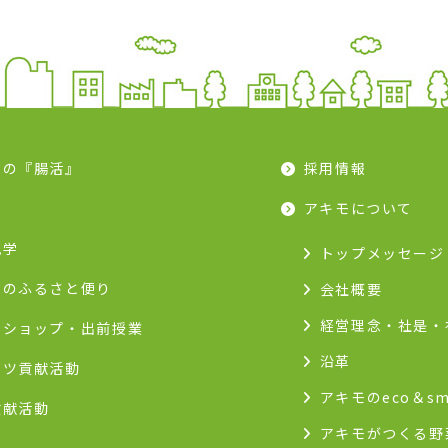
モの『腸活』
採用情報
ピ
アキモについて
見学
トップメッセージ
モのふるさと便り
会社概要
経営理念・社是・
クショップ・出前授業
沿革
ーツ貢献活動
アキモのeco＆sm
貢献活動
アキモがつくる野