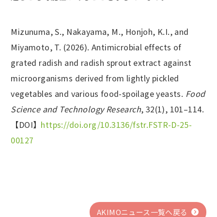
Mizunuma, S., Nakayama, M., Honjoh, K.I., and
Miyamoto, T. (2026). Antimicrobial effects of
grated radish and radish sprout extract against
microorganisms derived from lightly pickled
vegetables and various food-spoilage yeasts.
Food
Science and Technology Research
, 32(1), 101–114.
【DOI】
https://doi.org/10.3136/fstr.FSTR-D-25-
00127
AKIMOニュース一覧へ戻る