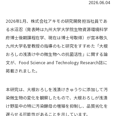
2026.06.04
2026
年
1
月、株式会社アキモの研究開発担当社員であ
る水沼忍（発表時は九州大学大学院生物資源環境科学
府博士後期課程在学、現在は博士号取得）が宮本敬久
九州大学名誉教授の指導のもと研究をすすめた「大根
おろしの浅漬け中の微生物への抗菌活性」に関する論
文が、
Food Science and Technology Research
誌に
掲載されました。
本研究は、大根おろしを浅漬けきゅうりに添加して汚
染微生物の変化を観察したもので、大根おろしが浅漬
け野菜中の特に汚染酵母の増殖を抑制し、品質劣化を
遅らせる可能性があることを示しています。