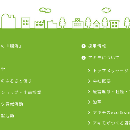
モの『腸活』
採用情報
ピ
アキモについて
見学
トップメッセージ
モのふるさと便り
会社概要
経営理念・社是・
クショップ・出前授業
沿革
ーツ貢献活動
アキモのeco＆sm
貢献活動
アキモがつくる野