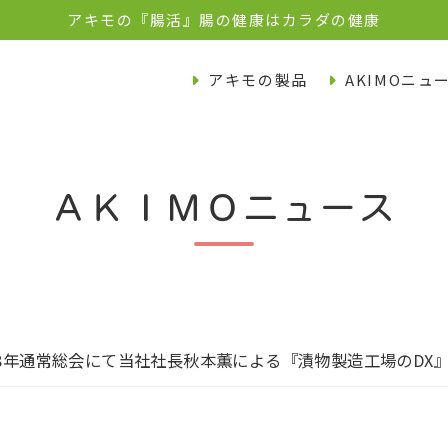
アキモの『腸活』腸の健康はカラダの健康
アキモの製品
AKIMOニュ
ＡＫＩＭＯニュース
8年通常総会にて当社社長秋本薫による『漬物製造工場のDX