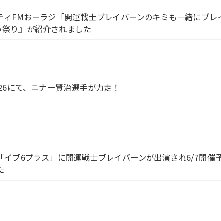
ティFMおーラジ「開運戦士ブレイバーンのキミも一緒にブレ
さい祭り』が紹介されました
26にて、ニナー賢治選手が力走！
イブ6プラス」に開運戦士ブレイバーンが出演され6/7開催予
た