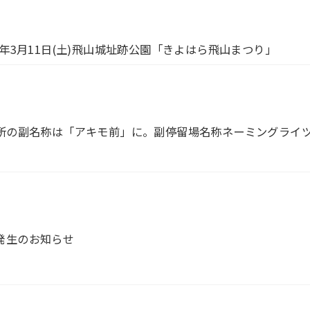
3年3月11日(土)飛山城址跡公園「きよはら飛山まつり」
留所の副名称は「アキモ前」に。副停留場名称ネーミングライ
発生のお知らせ