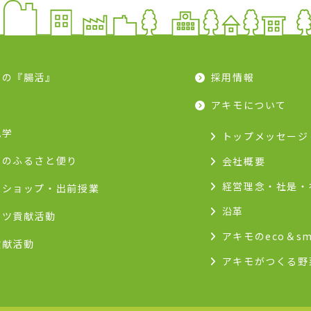
モの『腸活』
採用情報
ピ
アキモについて
見学
トップメッセージ
モのふるさと便り
会社概要
経営理念・社是・
クショップ・出前授業
沿革
ーツ貢献活動
アキモのeco＆sm
貢献活動
アキモがつくる野