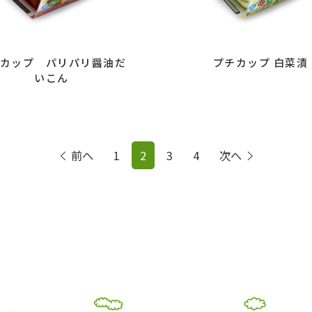
カップ パリパリ醤油だ
プチカップ 白菜漬
いこん
前へ
1
2
3
4
次へ