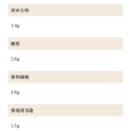
炭水化物
3.4g
糖質
2.6g
食物繊維
0.8g
食塩相当量
1.5g