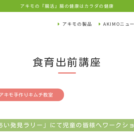
アキモの『腸活』腸の健康はカラダの健康
アキモの製品
AKIMOニュ
食育出前講座
アキモ手作りキムチ教室
あい発見ラリー」にて児童の皆様へワークシ