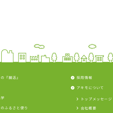
モの『腸活』
採用情報
ピ
アキモについて
見学
トップメッセージ
モのふるさと便り
会社概要