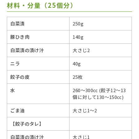
材料・分量（25個分）
白菜漬
250g
豚ひき肉
140g
白菜漬の漬け汁
大さじ2
ニラ
40g
餃子の皮
25枚
水
260～300㏄ (餃子12～13
個に対して130～150㏄)
ごま油
大さじ1～2
【餃子のタレ】
白菜漬の漬け汁
大さじ1