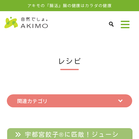
アキモの『腸活』腸の健康はカラダの健康
レシピ
関連カテゴリ
宇都宮餃子®に匹敵！ジューシ