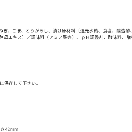
ねぎ、ごま、とうがらし、漬け原材料〔還元水飴、食塩、醸造酢
酵母エキス〕／調味料（アミノ酸等）、ｐＨ調整剤、酸味料、増
庫に保存して下さい。
高さ42mm