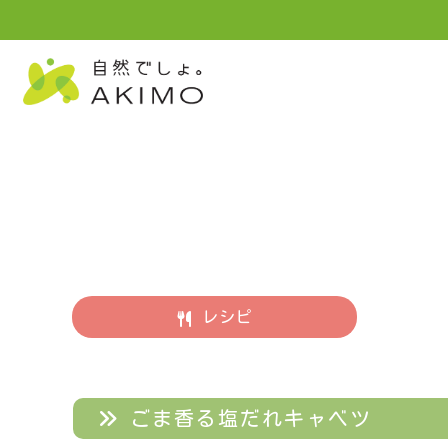
レシピ
ごま香る塩だれキャベツ