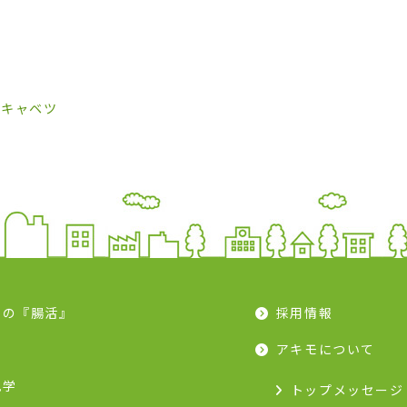
れキャベツ
モの『腸活』
採用情報
ピ
アキモについて
見学
トップメッセージ