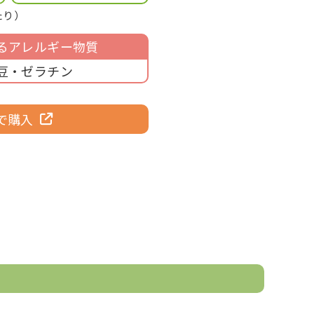
たり）
るアレルギー物質
豆・ゼラチン
で購入