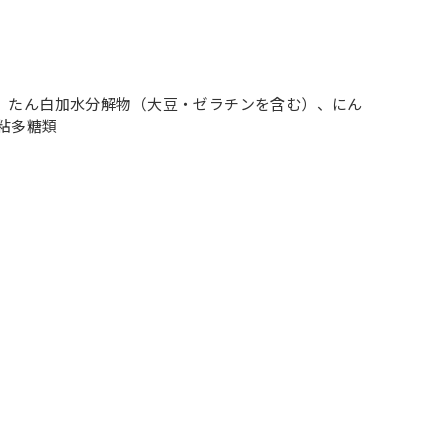
、たん白加水分解物（大豆・ゼラチンを含む）、にん
粘多糖類