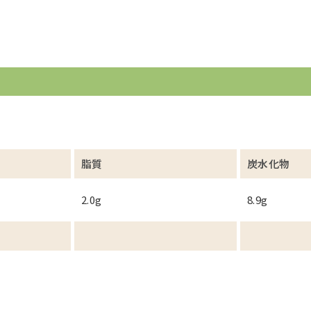
脂質
炭水化物
2.0g
8.9g