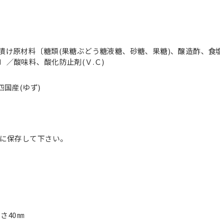
漬け原材料〔糖類(果糖ぶどう糖液糖、砂糖、果糖)、醸造酢、食
〕／酸味料、酸化防止剤(Ｖ.Ｃ)
四国産(ゆず)
庫に保存して下さい。
高さ40㎜