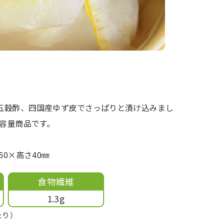
五穀酢、四国産ゆず皮でさっぱりと漬け込みまし
大容量商品です。
50×高さ40㎜
食物繊維
1.3g
たり）