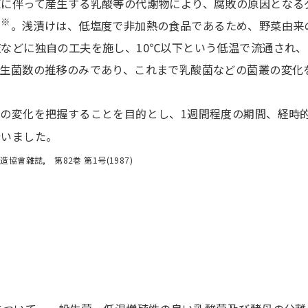
殖に伴って産生する乳酸等の代謝物により、腐敗の原因となる
※
す
。浅漬けは、低塩度で非加熱の食品であるため、野菜由来
などに独自の工夫を施し、10℃以下という低温で流通され、
は生菌数の推移のみであり、これまで乳酸菌などの菌叢の変化
変化を把握することを目的とし、1週間程度の期間、経時的に分離
行いました。
會雜誌, 第82巻 第1号(1987)