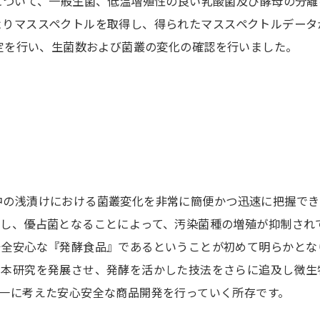
について、一般生菌、低温増殖性の良い乳酸菌及び酵母の分離
Sによりマススペクトルを取得し、得られたマススペクトルデータ
種の同定を行い、生菌数および菌叢の変化の確認を行いました。
温保存中の浅漬けにおける菌叢変化を非常に簡便かつ迅速に把握
殖し、優占菌となることによって、汚染菌種の増殖が抑制され
安全安心な『発酵食品』であるということが初めて明らかとな
ら本研究を発展させ、発酵を活かした技法をさらに追及し微生
一に考えた安心安全な商品開発を行っていく所存です。