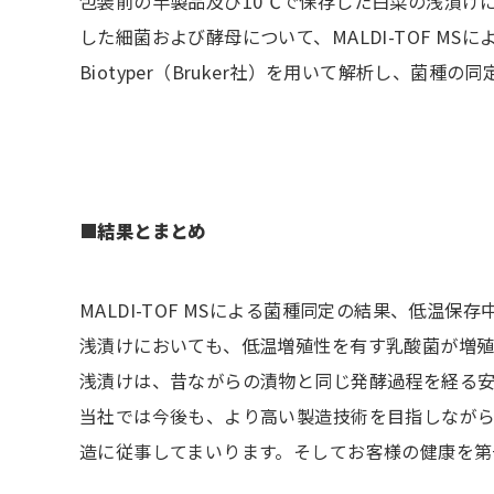
包装前の半製品及び10℃で保存した白菜の浅漬け
した細菌および酵母について、MALDI-TOF M
Biotyper（Bruker社）を用いて解析し、菌
■結果とまとめ
MALDI-TOF MSによる菌種同定の結果、低
浅漬けにおいても、低温増殖性を有す乳酸菌が増
浅漬けは、昔ながらの漬物と同じ発酵過程を経る
当社では今後も、より高い製造技術を目指しなが
造に従事してまいります。そしてお客様の健康を第