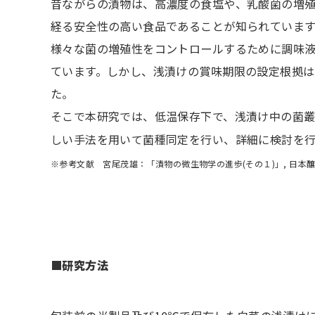
昔ながらの漬物は、高濃度の食塩や、乳酸菌の増
経る安全性の高い食品であることが知られていま
様々な菌の増殖性をコントロールするために調味液
ています。しかし、浅漬けの賞味期限の設定根拠
た。
そこで本研究では、低温保存下で、浅漬け中の菌叢の
しい手法を用いて菌種同定を行い、詳細に検討を
※参考文献 宮尾茂雄：「漬物の微生物学の進歩(その１)」, 日本釀造協
■研究方法