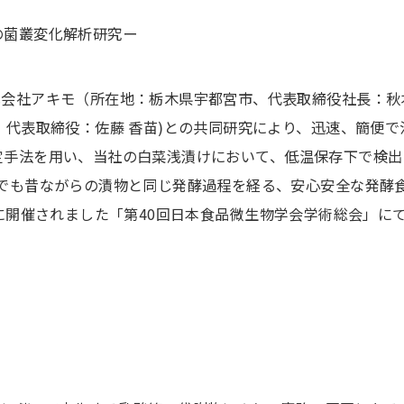
での菌叢変化解析研究ー
会社アキモ（所在地：栃木県宇都宮市、代表取締役社長：秋
、代表取締役：佐藤 香苗)との共同研究により、迅速、簡便
菌種同定手法を用い、当社の白菜浅漬けにおいて、低温保存下で
でも昔ながらの漬物と同じ発酵過程を経る、安心安全な発酵
日(金)に開催されました「第40回日本食品微生物学会学術総会」