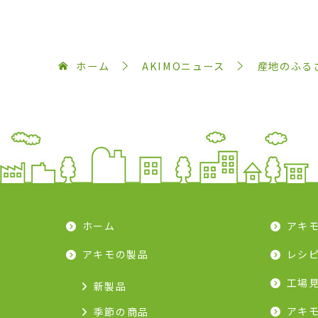
ホーム
AKIMOニュース
産地のふる
ホーム
アキ
アキモの製品
レシ
工場
新製品
アキ
季節の商品