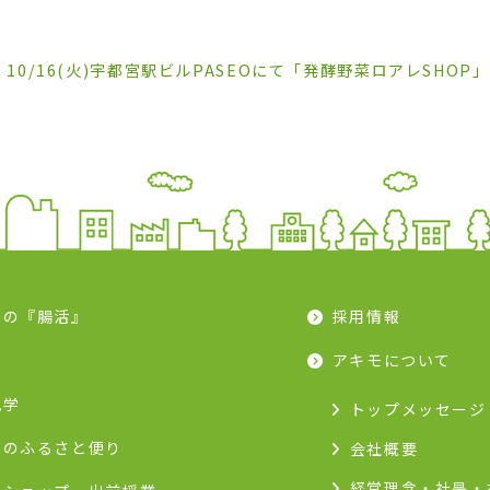
月)・10/16(火)宇都宮駅ビルPASEOにて「発酵野菜ロアレSHOP
モの『腸活』
採用情報
ピ
アキモについて
見学
トップメッセージ
モのふるさと便り
会社概要
経営理念・社是・