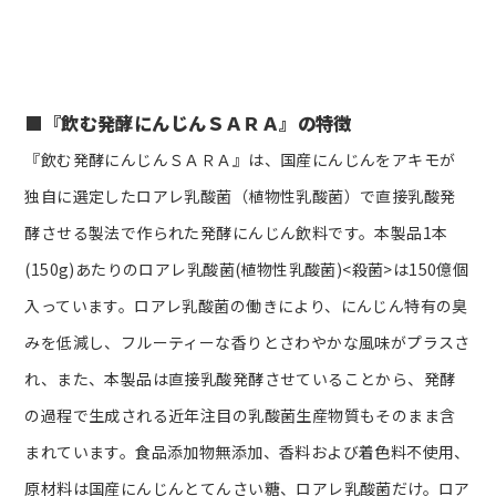
■『飲む発酵にんじんＳＡＲＡ』の特徴
『飲む発酵にんじんＳＡＲＡ』は、国産にんじんをアキモが
独自に選定したロアレ乳酸菌（植物性乳酸菌）で直接乳酸発
酵させる製法で作られた発酵にんじん飲料です。本製品1本
(150g)あたりのロアレ乳酸菌(植物性乳酸菌)<殺菌>は150億個
入っています。ロアレ乳酸菌の働きにより、にんじん特有の臭
みを低減し、フルーティーな香りとさわやかな風味がプラスさ
れ、また、本製品は直接乳酸発酵させていることから、発酵
の過程で生成される近年注目の乳酸菌生産物質もそのまま含
まれています。食品添加物無添加、香料および着色料不使用、
原材料は国産にんじんとてんさい糖、ロアレ乳酸菌だけ。ロア