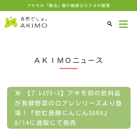
アキモの『腸活』腸の健康はカラダの健康
ＡＫＩＭＯニュース
【ﾌﾟﾚｽﾘﾘｰｽ】アキモ初の飲料品
が発酵野菜のロアレシリーズより登
場！『飲む発酵にんじんSARA』
9/14に通販にて発売