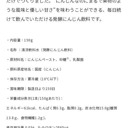
だけでつくりました。“にんじんなのにまるで果物のよ
うな風味と優しい甘さ”を味わうことができる、毎日続
けて飲んでいただける発酵にんじん飲料です。
・内容量：150g
・名称 ：清涼飲料水（発酵にんじん飲料）
※
・原材料名：にんじんペースト、砂糖
、乳酸菌
・原料原産地名：国産（にんじん）
・保存方法：要冷蔵（10℃以下）
・賞味期限：製造日より150日
・栄養成分表示(1本/150gあたり)：
エネルギー61kcal、たんぱく質0.3g、脂質0.2g、炭水化物15.0g(糖質
13.8ｇ、食物繊維1.2g )、
食塩相当量 0.03g、β-カロテン2865μg