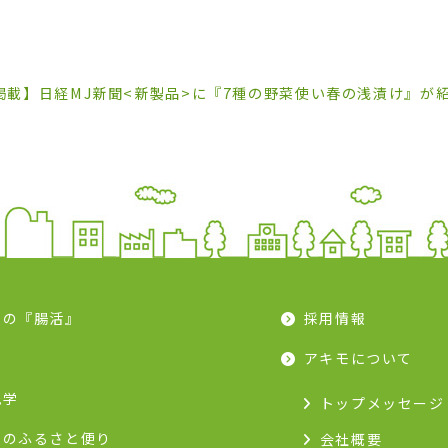
掲載】日経MJ新聞<新製品>に『7種の野菜使い春の浅漬け』が
モの『腸活』
採用情報
ピ
アキモについて
見学
トップメッセージ
モのふるさと便り
会社概要