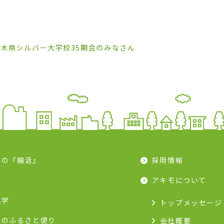
栃木県シルバー大学校35期会のみなさん
モの『腸活』
採用情報
ピ
アキモについて
見学
トップメッセージ
モのふるさと便り
会社概要