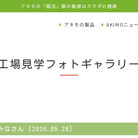
アキモの『腸活』腸の健康はカラダの健康
アキモの製品
AKIMOニュ
工場見学フォトギャラリ
ん [2026.05.29]