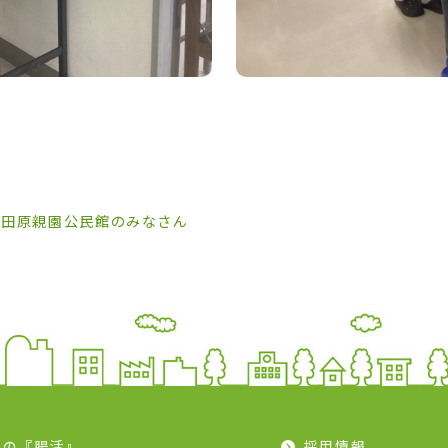
大田原親園公民館のみなさん
モの『腸活』
採用情報