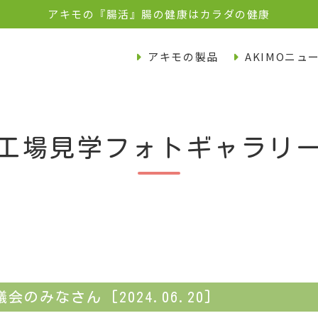
アキモの『腸活』腸の健康はカラダの健康
アキモの製品
AKIMOニュ
工場見学フォトギャラリ
みなさん [2024.06.20]