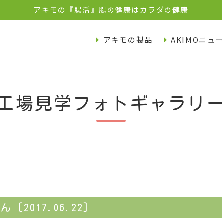
アキモの『腸活』腸の健康はカラダの健康
アキモの製品
AKIMOニュ
工場見学フォトギャラリ
2017.06.22]